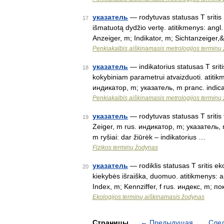
указатель
— rodytuvas statusas T sritis S
17
išmatuotą dydžio vertę. atitikmenys: angl. 
Anzeiger, m; Indikator, m; Sichtanzeiger
Penkiakalbis aiškinamasis metrologijos terminų
указатель
— indikatorius statusas T sriti
18
kokybiniam parametrui atvaizduoti. atitikm
индикатор, m; указатель, m pranc. indi
Penkiakalbis aiškinamasis metrologijos terminų
указатель
— rodytuvas statusas T sritis f
19
Zeiger, m rus. индикатор, m; указатель, m 
m ryšiai: dar žiūrėk – indikatorius …
Fizikos terminų žodynas
указатель
— rodiklis statusas T sritis eko
20
kiekybės išraiška, duomuo. atitikmenys: a
Index, m; Kennziffer, f rus. индекс, m; 
Ekologijos terminų aiškinamasis žodynas
Страницы
←
Предыдущая
Сле