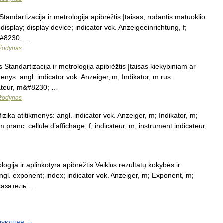
tandartizacija ir metrologija apibrėžtis Įtaisas, rodantis matuoklio
display; display device; indicator vok. Anzeigeeinrichtung, f;
,&#8230; …
 žodynas
s Standartizacija ir metrologija apibrėžtis Įtaisas kiekybiniam ar
enys: angl. indicator vok. Anzeiger, m; Indikator, m rus.
cateur, m&#8230; …
 žodynas
izika atitikmenys: angl. indicator vok. Anzeiger, m; Indikator, m;
pranc. cellule d’affichage, f; indicateur, m; instrument indicateur,
logija ir aplinkotyra apibrėžtis Veiklos rezultatų kokybės ir
ngl. exponent; index; indicator vok. Anzeiger, m; Exponent, m;
показатель …
дующая
→