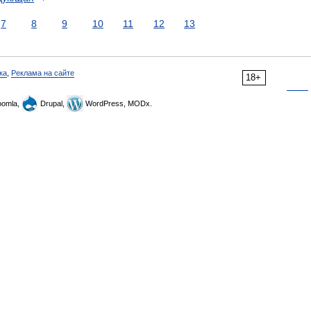
7
8
9
10
11
12
13
ка
,
Реклама на сайте
18+
omla,
Drupal,
WordPress, MODx.