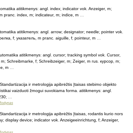
tomatika atitikmenys: angl. index; indicator vok. Anzeiger, m;
m pranc. index, m; indicateur, m; indice, m …
tomatika atitikmenys: angl. arrow; designator; needle; pointer vok.
релка, f; указатель, m pranc. aiguille, f; pointeur, m …
utomatika atitikmenys: angl. cursor; tracking symbol vok. Cursor,
 m; Schreibmarke, f; Schreibzeiger, m; Zeiger, m rus. курсор, m;
ge, m …
tandartizacija ir metrologija apibrėžtis Įtaisas stebimo objekto
ristikai vaizduoti žmogui suvokiama forma. atitikmenys: angl.
8230; …
 žodynas
tandartizacija ir metrologija apibrėžtis Įtaisas, rodantis kurio nors
y; display device; indicator vok. Anzeigeeinrichtung, f; Anzeiger,
 žodynas