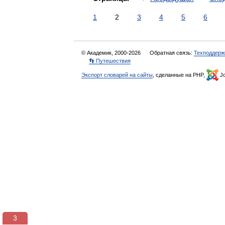
1
2
3
4
5
6
© Академик, 2000-2026
Обратная связь:
Техподдерж
👣 Путешествия
Экспорт словарей на сайты
, сделанные на PHP,
Jo
3