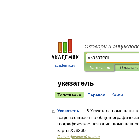
Словари и энциклоп
academic.ru
Толкования
Переводы
указатель
Толкование
Перевод
Книги
Указатель
— В Указателе помещены в 
11
встречающиеся на общегеографических,
географическое название, помещенное
карты,&#8230; …
Географический атлас