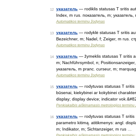
указатель
— rodiklis statusas T sritis au
12
Index, m rus. показатель, m; указатель, 
Automatikos terminų žodynas
указатель
— rodyklė statusas T sritis au
13
Bezeichner, m; Nadel, f; Zeiger, m rus. ст
Automatikos terminų žodynas
указатель
— žymeklis statusas T sritis a
14
m; Nachführsymbol, n; Positionsanzeiger,
указатель, m pranc. curseur, m; marqua
Automatikos terminų žodynas
указатель
— rodytuvas statusas T sritis S
15
būsenai, kiekybinei ar kokybinei charakte
display; display device; indicator vok.&#
Penkiakalbis aiškinamasis metrologijos terminų
указатель
— rodytuvas statusas T sritis S
16
parametro kitimą. atitikmenys: angl. displa
m; Indikator, m; Sichtanzeiger, m rus …
Penkiakalbis aiškinamasis metrologijos terminų